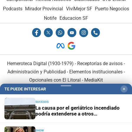
Podcasts
Mirador Provincial
VivíMejor SF
Puerto Negocios
Notife
Educacion SF
Hemeroteca Digital (1930-1979)
-
Receptorías de avisos
-
Administración y Publicidad
-
Elementos institucionales
-
Opcionales con El Litoral
-
MediaKit
TE PUEDE INTERESAR
✕
El Litoral es miembro de:
SUCESOS
La causa por el geriátrico incendiado
podría extenderse a otros
establecimientos clandestinos
SHOW