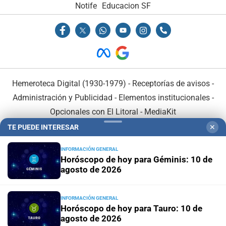
Notife
Educacion SF
Hemeroteca Digital (1930-1979)
-
Receptorías de avisos
-
Administración y Publicidad
-
Elementos institucionales
-
Opcionales con El Litoral
-
MediaKit
TE PUEDE INTERESAR
✕
El Litoral es miembro de:
INFORMACIÓN GENERAL
Horóscopo de hoy para Géminis: 10 de
agosto de 2026
INFORMACIÓN GENERAL
En Asociación con:
Horóscopo de hoy para Tauro: 10 de
agosto de 2026