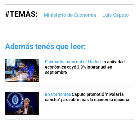
#TEMAS:
Ministerio de Economía
Luis Caputo
J
Además tenés que leer:
Estimador mensual del Indec
La actividad
económica cayó 3,3% interanual en
septiembre
En Corrientes
Caputo prometió "nivelar la
cancha" para abrir más la economía nacional