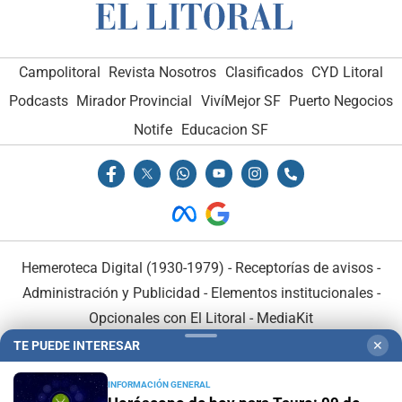
Campolitoral
Revista Nosotros
Clasificados
CYD Litoral
Podcasts
Mirador Provincial
VivíMejor SF
Puerto Negocios
Notife
Educacion SF
Hemeroteca Digital (1930-1979)
-
Receptorías de avisos
-
Administración y Publicidad
-
Elementos institucionales
-
Opcionales con El Litoral
-
MediaKit
TE PUEDE INTERESAR
✕
El Litoral es miembro de:
INFORMACIÓN GENERAL