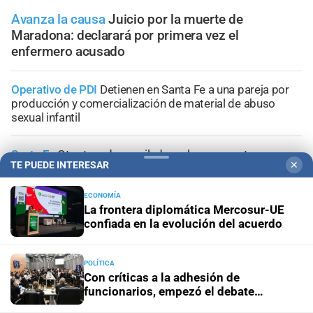
Avanza la causa
Juicio por la muerte de
Maradona: declarará por primera vez el
enfermero acusado
Operativo de PDI
Detienen en Santa Fe a una pareja por
producción y comercialización de material de abuso
sexual infantil
Santa Fe
Otro tren descarrilado en la zona oeste y un
TE PUEDE INTERESAR
✕
nuevo intento de saqueo
ECONOMÍA
Apelación de la preliminar
Nueva instancia judicial en la
La frontera diplomática Mercosur-UE
causa por la compra de armas para la Policía de Santa Fe
confiada en la evolución del acuerdo
Geriátrico del horror
Ratifican tres denuncias previas al
POLÍTICA
incendio y piden que la prueba se incorpore a la
Con críticas a la adhesión de
investigación
funcionarios, empezó el debate
nacional por la reforma a la Inocencia