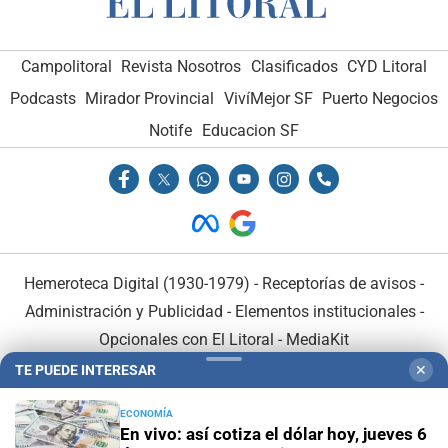
Campolitoral
Revista Nosotros
Clasificados
CYD Litoral
Podcasts
Mirador Provincial
VivíMejor SF
Puerto Negocios
Notife
Educacion SF
Hemeroteca Digital (1930-1979)
-
Receptorías de avisos
-
Administración y Publicidad
-
Elementos institucionales
-
Opcionales con El Litoral
-
MediaKit
TE PUEDE INTERESAR
✕
El Litoral es miembro de:
ECONOMÍA
En vivo: así cotiza el dólar hoy, jueves 6