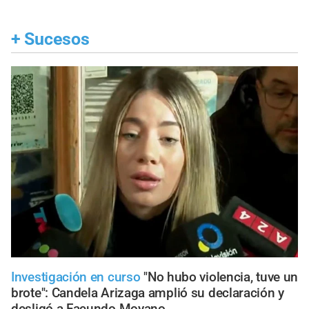
+
Sucesos
Investigación en curso
"No hubo violencia, tuve un
brote": Candela Arizaga amplió su declaración y
desligó a Facundo Moyano