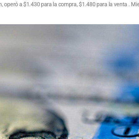
ón, operó a $1.430 para la compra, $1.480 para la venta . Mi