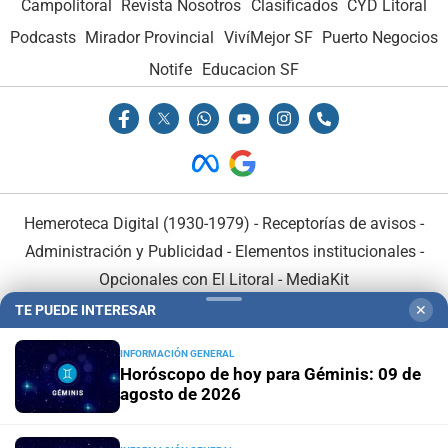
Campolitoral
Revista Nosotros
Clasificados
CYD Litoral
Podcasts
Mirador Provincial
VivíMejor SF
Puerto Negocios
Notife
Educacion SF
Hemeroteca Digital (1930-1979)
-
Receptorías de avisos
-
Administración y Publicidad
-
Elementos institucionales
-
Opcionales con El Litoral
-
MediaKit
TE PUEDE INTERESAR
✕
El Litoral es miembro de:
INFORMACIÓN GENERAL
Horóscopo de hoy para Géminis: 09 de
agosto de 2026