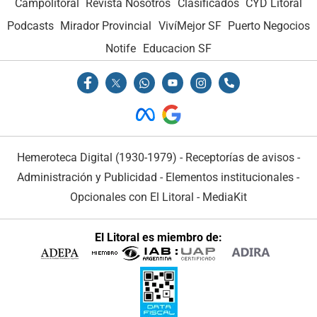
Campolitoral
Revista Nosotros
Clasificados
CYD Litoral
Podcasts
Mirador Provincial
VivíMejor SF
Puerto Negocios
Notife
Educacion SF
Hemeroteca Digital (1930-1979)
-
Receptorías de avisos
-
Administración y Publicidad
-
Elementos institucionales
-
Opcionales con El Litoral
-
MediaKit
El Litoral es miembro de: