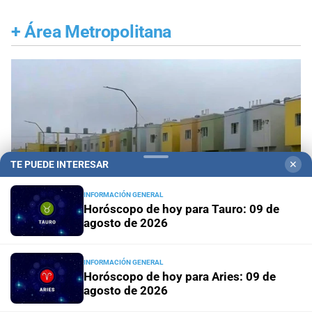
+
Área Metropolitana
TE PUEDE INTERESAR
✕
INFORMACIÓN GENERAL
Horóscopo de hoy para Tauro: 09 de
agosto de 2026
INFORMACIÓN GENERAL
Santa Fe ciudad
Esmeralda Este II: la Villa
Horóscopo de hoy para Aries: 09 de
Suramericana que después de los Juegos será
agosto de 2026
hogar de 346 familias