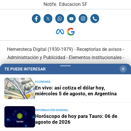
Notife
Educacion SF
Hemeroteca Digital (1930-1979)
-
Receptorías de avisos
-
Administración y Publicidad
-
Elementos institucionales
-
Opcionales con El Litoral
-
MediaKit
TE PUEDE INTERESAR
✕
El Litoral es miembro de:
ECONOMÍA
En vivo: así cotiza el dólar hoy,
miércoles 5 de agosto, en Argentina
INFORMACIÓN GENERAL
Horóscopo de hoy para Tauro: 06 de
En Asociación con:
agosto de 2026