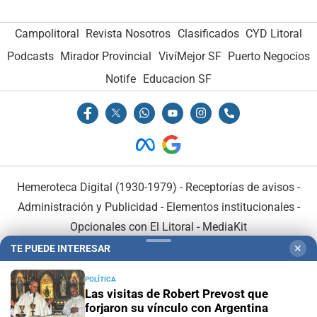
Campolitoral
Revista Nosotros
Clasificados
CYD Litoral
Podcasts
Mirador Provincial
VivíMejor SF
Puerto Negocios
Notife
Educacion SF
Hemeroteca Digital (1930-1979)
-
Receptorías de avisos
-
Administración y Publicidad
-
Elementos institucionales
-
Opcionales con El Litoral
-
MediaKit
TE PUEDE INTERESAR
✕
El Litoral es miembro de:
POLÍTICA
Las visitas de Robert Prevost que
forjaron su vínculo con Argentina