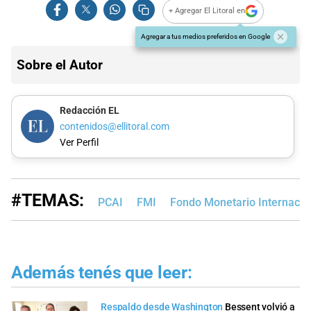
+ Agregar El Litoral en
Agregar a tus medios preferidos en Google
Sobre el Autor
Redacción EL
contenidos@ellitoral.com
Ver Perfil
#TEMAS:
PCAI
FMI
Fondo Monetario Internacio
Además tenés que leer:
Respaldo desde Washington
Bessent volvió a