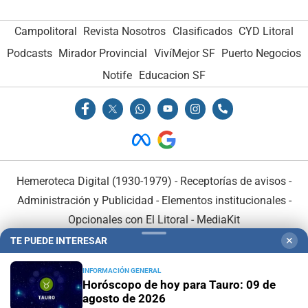
Campolitoral
Revista Nosotros
Clasificados
CYD Litoral
Podcasts
Mirador Provincial
VivíMejor SF
Puerto Negocios
Notife
Educacion SF
Hemeroteca Digital (1930-1979)
-
Receptorías de avisos
-
Administración y Publicidad
-
Elementos institucionales
-
Opcionales con El Litoral
-
MediaKit
TE PUEDE INTERESAR
✕
El Litoral es miembro de:
INFORMACIÓN GENERAL
Horóscopo de hoy para Tauro: 09 de
agosto de 2026