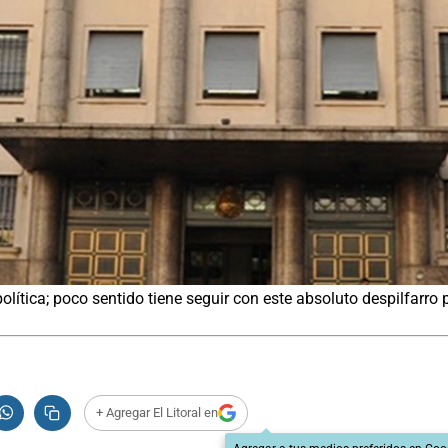
política; poco sentido tiene seguir con este absoluto despilfarr
+ Agregar El Litoral en