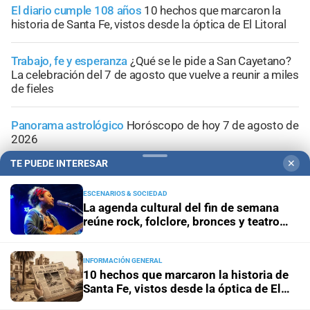
El diario cumple 108 años
10 hechos que marcaron la
historia de Santa Fe, vistos desde la óptica de El Litoral
Trabajo, fe y esperanza
¿Qué se le pide a San Cayetano?
La celebración del 7 de agosto que vuelve a reunir a miles
de fieles
Panorama astrológico
Horóscopo de hoy 7 de agosto de
2026
TE PUEDE INTERESAR
✕
Efemérides
Día Internacional de la Cerveza: por qué se
celebra cada 7 agosto y cuál es el curioso origen de la
ESCENARIOS & SOCIEDAD
festividad
La agenda cultural del fin de semana
reúne rock, folclore, bronces y teatro
independiente
INFORMACIÓN GENERAL
10 hechos que marcaron la historia de
Santa Fe, vistos desde la óptica de El
Litoral