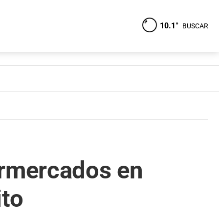
10.1°
BUSCAR
ermercados en
ito