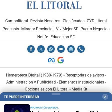
Campolitoral
Revista Nosotros
Clasificados
CYD Litoral
Podcasts
Mirador Provincial
VivíMejor SF
Puerto Negocios
Notife
Educacion SF
Hemeroteca Digital (1930-1979)
-
Receptorías de avisos
-
Administración y Publicidad
-
Elementos institucionales
-
Opcionales con El Litoral
-
MediaKit
TE PUEDE INTERESAR
✕
El Litoral es miembro de:
INFORMACIÓN GENERAL