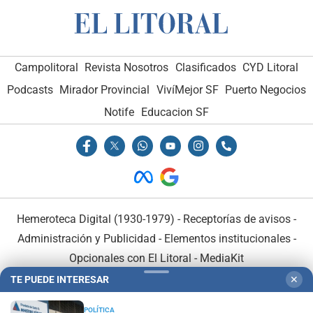
Campolitoral
Revista Nosotros
Clasificados
CYD Litoral
Podcasts
Mirador Provincial
VivíMejor SF
Puerto Negocios
Notife
Educacion SF
Hemeroteca Digital (1930-1979)
-
Receptorías de avisos
-
Administración y Publicidad
-
Elementos institucionales
-
Opcionales con El Litoral
-
MediaKit
TE PUEDE INTERESAR
✕
El Litoral es miembro de:
POLÍTICA