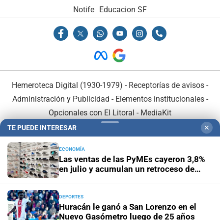
Notife
Educacion SF
Hemeroteca Digital (1930-1979)
-
Receptorías de avisos
-
Administración y Publicidad
-
Elementos institucionales
-
Opcionales con El Litoral
-
MediaKit
TE PUEDE INTERESAR
✕
El Litoral es miembro de:
ECONOMÍA
Las ventas de las PyMEs cayeron 3,8%
en julio y acumulan un retroceso de
2,7% en lo que va del año
DEPORTES
En Asociación con:
Huracán le ganó a San Lorenzo en el
Nuevo Gasómetro luego de 25 años