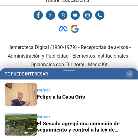
Notife
Educacion SF
Hemeroteca Digital (1930-1979)
-
Receptorías de avisos
-
Administración y Publicidad
-
Elementos institucionales
-
Opcionales con El Litoral
-
MediaKit
TE PUEDE INTERESAR
✕
El Litoral es miembro de:
POLÍTICA
Felipe a la Casa Gris
POLÍTICA
En Asociación con:
El Senado agregó una comisión de
seguimiento y control a la ley de
emergencia hídrica