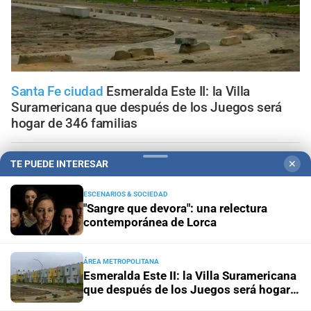
Santa Fe ciudad
Esmeralda Este II: la Villa
Suramericana que después de los Juegos será
hogar de 346 familias
"Geriátrico del horror"
¿Qué pasó con el Observatorio
TE PUEDE INTERESAR
✕
municipal de asilos de ancianos en la ciudad de Santa
Fe?
ESCENARIOS & SOCIEDAD
"Sangre que devora": una relectura
contemporánea de Lorca
Ante el fenómeno de El Niño
El mapa que protege a
Santa Fe del agua: dónde están los 54 puntos de
bombeo
ÁREA METROPOLITANA
Esmeralda Este II: la Villa Suramericana
que después de los Juegos será hogar
Clima
Qué dice el pronóstico de este sábado en la ciudad
de 346 familias
de Santa Fe