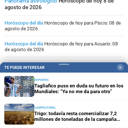
Panorama astrológico
Horóscopo de hoy 8 de
agosto de 2026
Horóscopo del día
Horóscopo de hoy para Piscis: 08 de
agosto de 2026
Horóscopo del día
Horóscopo de hoy para Acuario: 08
de agosto de 2026
Horóscopo del día
Horóscopo de hoy para Capricornio:
TE PUEDE INTERESAR
✕
08 de agosto de 2026
DEPORTES
Horóscopo del día
Horóscopo de hoy para Sagitario: 08
Tagliafico puso en duda su futuro en los
de agosto de 2026
Mundiales: “Ya no me da para otro”
CAMPOLITORAL
Trigo: todavía resta comercializar 7,2
millones de toneladas de la campaña
2025/26