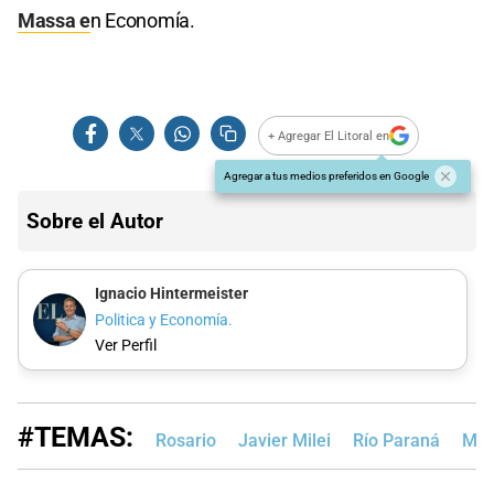
Massa e
n Economía.
+ Agregar El Litoral en
Agregar a tus medios preferidos en Google
Sobre el Autor
Ignacio Hintermeister
Politica y Economía.
Ver Perfil
#TEMAS:
Rosario
Javier Milei
Río Paraná
Máx