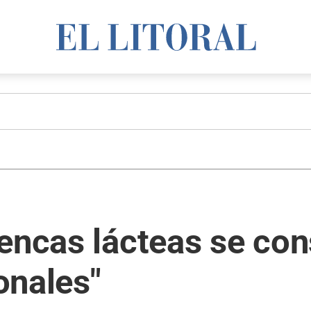
encas lácteas se con
onales"