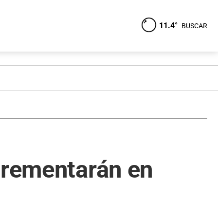
11.4°
BUSCAR
crementarán en