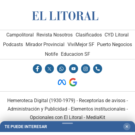
Campolitoral
Revista Nosotros
Clasificados
CYD Litoral
Podcasts
Mirador Provincial
VivíMejor SF
Puerto Negocios
Notife
Educacion SF
Hemeroteca Digital (1930-1979)
-
Receptorías de avisos
-
Administración y Publicidad
-
Elementos institucionales
-
Opcionales con El Litoral
-
MediaKit
TE PUEDE INTERESAR
✕
El Litoral es miembro de: