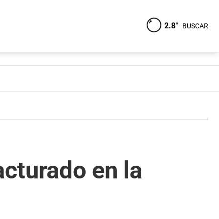
2.8°
BUSCAR
acturado en la