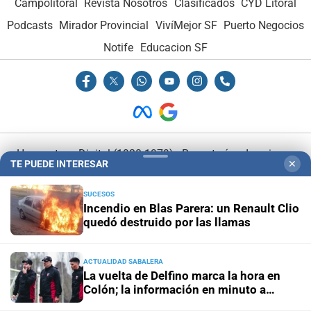
Campolitoral
Revista Nosotros
Clasificados
CYD Litoral
Podcasts
Mirador Provincial
VivíMejor SF
Puerto Negocios
Notife
Educacion SF
Hemeroteca Digital (1930-1979)
-
Receptorías de avisos
-
TE PUEDE INTERESAR
✕
Administración y Publicidad
-
Elementos institucionales
-
Opcionales con El Litoral
-
MediaKit
SUCESOS
Incendio en Blas Parera: un Renault Clio
quedó destruido por las llamas
El Litoral es miembro de:
ACTUALIDAD SABALERA
La vuelta de Delfino marca la hora en
Colón; la información en minuto a
minuto