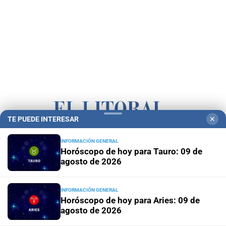
TE PUEDE INTERESAR
✕
Campolitoral
Revista Nosotros
Clasificados
CYD Litoral
INFORMACIÓN GENERAL
Horóscopo de hoy para Tauro: 09 de
Podcasts
Mirador Provincial
VivíMejor SF
Puerto Negocios
agosto de 2026
Notife
Educacion SF
INFORMACIÓN GENERAL
Horóscopo de hoy para Aries: 09 de
agosto de 2026