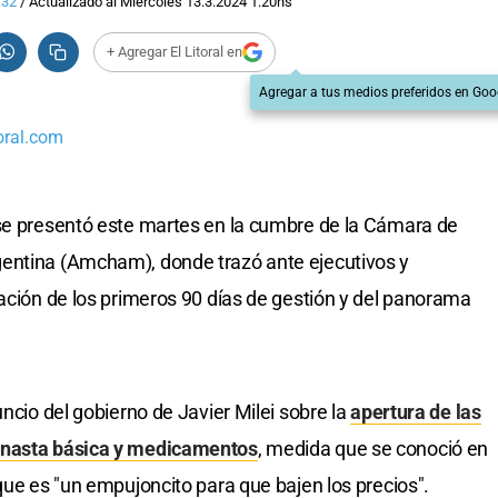
:32
/
Actualizado al
Miércoles 13.3.2024
1:20
hs
+ Agregar El Litoral en
Agregar a tus medios preferidos en Goo
oral.com
 se presentó este martes en la cumbre de la Cámara de
entina (Amcham), donde trazó ante ejecutivos y
uación de los primeros 90 días de gestión y del panorama
uncio del gobierno de Javier Milei sobre la
apertura de las
canasta básica y medicamentos
, medida que se conoció en
que es "un empujoncito para que bajen los precios".