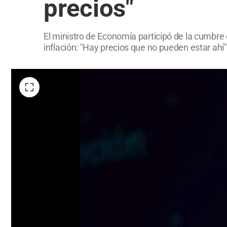
precios"
El ministro de Economía participó de la cumbr
inflación: "Hay precios que no pueden estar ahí".