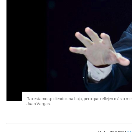
"No estamos pidiendo una baja, pero que reflejen más o men
Juan Vargas.