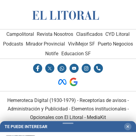
Campolitoral
Revista Nosotros
Clasificados
CYD Litoral
Podcasts
Mirador Provincial
VivíMejor SF
Puerto Negocios
Notife
Educacion SF
Hemeroteca Digital (1930-1979)
-
Receptorías de avisos
-
Administración y Publicidad
-
Elementos institucionales
-
Opcionales con El Litoral
-
MediaKit
TE PUEDE INTERESAR
✕
El Litoral es miembro de: