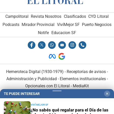
Campolitoral
Revista Nosotros
Clasificados
CYD Litoral
Podcasts
Mirador Provincial
VivíMejor SF
Puerto Negocios
Notife
Educacion SF
Hemeroteca Digital (1930-1979)
-
Receptorías de avisos
-
Administración y Publicidad
-
Elementos institucionales
-
Opcionales con El Litoral
-
MediaKit
TE PUEDE INTERESAR
✕
El Litoral es miembro de:
VIVÍ MEJOR SF
¿No sabés qué regalar para el Día de las