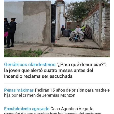
Geriátricos clandestinos
"¿Para qué denunciar?":
la joven que alertó cuatro meses antes del
incendio reclama ser escuchada
Penas máximas
Pedirán 15 años de prisión para madre e
hija por el crimen de Jeremías Monzón
Encubrimiento agravado
Caso Agostina Vega: la
reacción de sus abuelos tras las nuevas detenciones