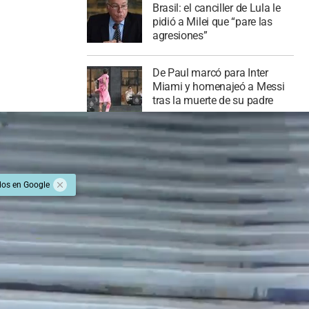
Brasil: el canciller de Lula le
pidió a Milei que “pare las
agresiones”
De Paul marcó para Inter
Miami y homenajeó a Messi
tras la muerte de su padre
dos en Google