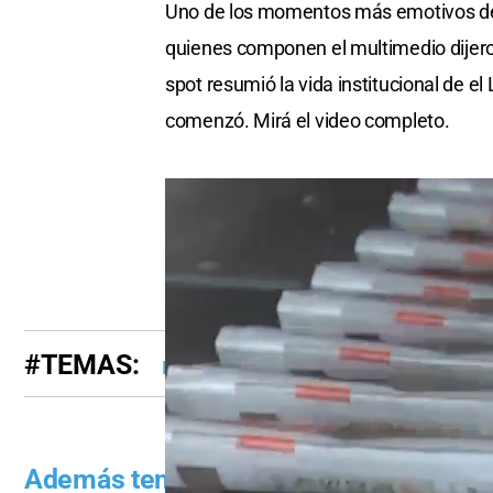
Uno de los momentos más emotivos de l
quienes componen el multimedio dijeron
spot resumió la vida institucional de el 
comenzó. Mirá el video completo.
#TEMAS:
El Litoral 100 Años
Nahuel Caputto
Además tenés que leer: