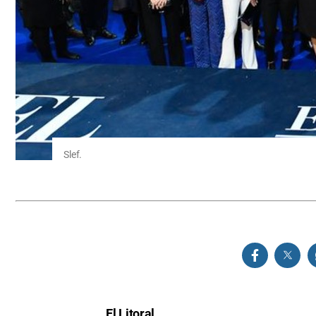
Slef.
El Litoral