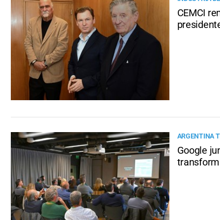
CEMCI ren
president
ARGENTINA T
Google ju
transforma