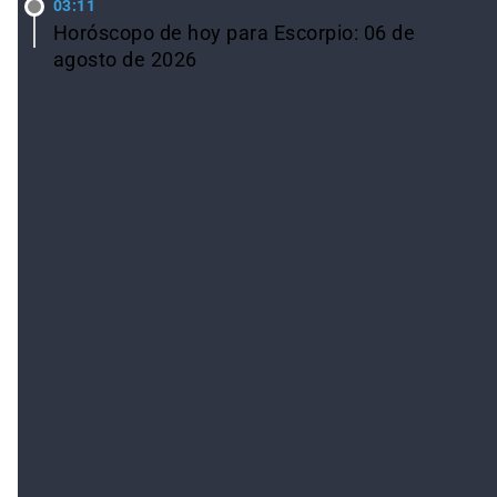
03:11
Horóscopo de hoy para Escorpio: 06 de
agosto de 2026
Ver todas las noticias