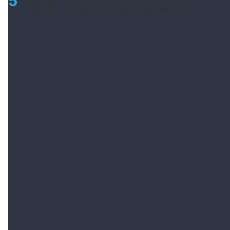
5
frigorífico y murió uno de sus ocupantes