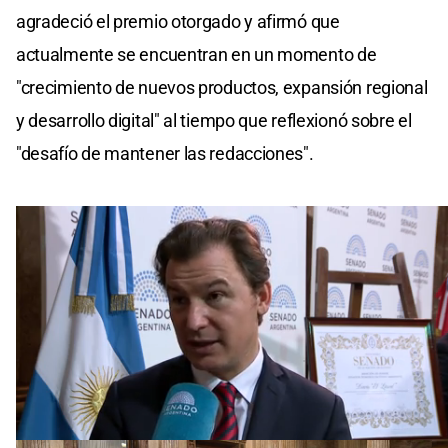
agradeció el premio otorgado y afirmó que
actualmente se encuentran en un momento de
"crecimiento de nuevos productos, expansión regional
y desarrollo digital" al tiempo que reflexionó sobre el
"desafío de mantener las redacciones".
"Es una gran alegría y un enorme orgullo estar al
frente de este momento de El Litoral en estos 100
años", señaló Caputto. Y agregó: "Estamos en un
momento muy importante de nuestra historia en la
que nos hemos acomdoado a las nuevas tecnologías
y estamos muy contentos".