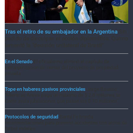
Tras el retiro de su embajador en la Argentina
Sin
pedido de disculpas ni acción diplomática: Quirno
lamentó la “decisión unilateral de Brasil”
En el Senado
El oficialismo eliminó el capítulo de
extranjerización de tierras del proyecto de propiedad
privada
Tope en haberes pasivos provinciales
Jorge Boasso:
"Mientras Anses paga un máximo de $ 2,8 millones, la
Corte avala jubilaciones que pasan los $ 18 millones"
Protocolos de seguridad
Santa Fe brinda
recomendaciones para prevenir accidentes con arcos de
fútbol móviles