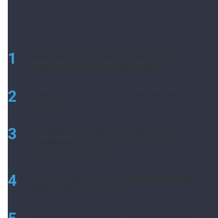
1
Violento asalto en la casa de un jefe policial: un
supuesto delincuente fue herido de bala
2
En vivo: así cotiza el dólar hoy, miércoles 5 de agosto,
en Argentina
3
"Los sedaban, les retenían las tarjetas y les
comprábamos comida": el duro testimonio de un
extrabajador del geriátrico
4
Un ciclón extratropical provocará tormentas severas y
ráfagas de hasta 100 km/h
Accidente fatal en la Autovía 19: volcó un camión