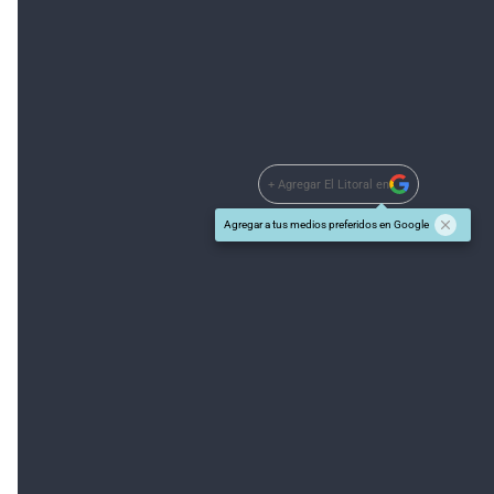
+ Agregar El Litoral en
Agregar a tus medios preferidos en Google
#TEMAS:
El Litoral 100 Años
Nahuel Caputto
Además tenés que leer:
Cerró en $ 34,45
Habló Macri y en un día el
dólar subió $ 2,4