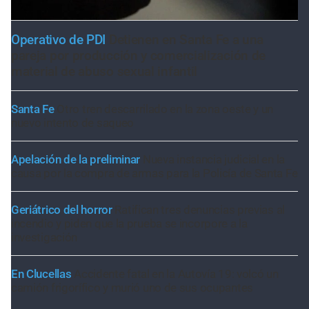
Operativo de PDI
Detienen en Santa Fe a una
pareja por producción y comercialización de
material de abuso sexual infantil
Santa Fe
Otro tren descarrilado en la zona oeste y un
nuevo intento de saqueo
Apelación de la preliminar
Nueva instancia judicial en la
causa por la compra de armas para la Policía de Santa Fe
Geriátrico del horror
Ratifican tres denuncias previas al
incendio y piden que la prueba se incorpore a la
investigación
En Clucellas
Accidente fatal en la Autovía 19: volcó un
camión frigorífico y murió uno de sus ocupantes