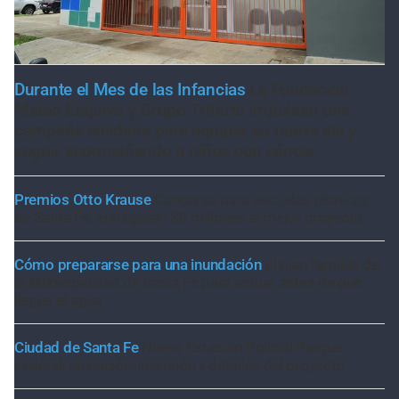
Durante el Mes de las Infancias
La Fundación
Mateo Esquivo y Grupo Triferto impulsan una
campaña solidaria para equipar su nueva ala y
seguir acompañando a niños con cáncer
Premios Otto Krause
Concurso para escuelas técnicas
de Santa Fe: entregarán $8 millones al mejor proyecto
Cómo prepararse para una inundación
El plan familiar de
la Municipalidad de Santa Fe para actuar antes de que
llegue el agua
Ciudad de Santa Fe
Nueva Estación Policial Parque
Federal: ubicación, inversión y detalles del proyecto