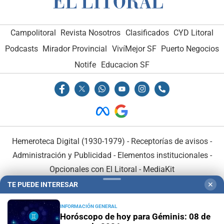
Campolitoral
Revista Nosotros
Clasificados
CYD Litoral
Podcasts
Mirador Provincial
VivíMejor SF
Puerto Negocios
Notife
Educacion SF
Hemeroteca Digital (1930-1979)
-
Receptorías de avisos
-
Administración y Publicidad
-
Elementos institucionales
-
Opcionales con El Litoral
-
MediaKit
TE PUEDE INTERESAR
✕
El Litoral es miembro de:
INFORMACIÓN GENERAL
Horóscopo de hoy para Géminis: 08 de