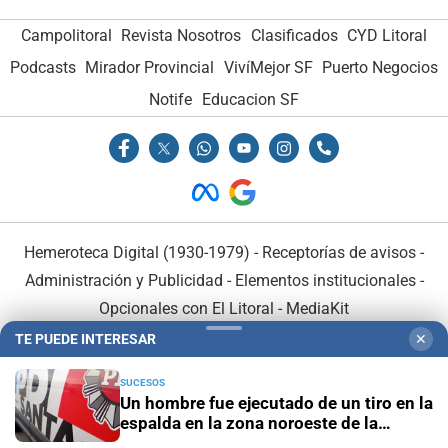
Campolitoral
Revista Nosotros
Clasificados
CYD Litoral
Podcasts
Mirador Provincial
VivíMejor SF
Puerto Negocios
Notife
Educacion SF
Hemeroteca Digital (1930-1979)
-
Receptorías de avisos
-
Administración y Publicidad
-
Elementos institucionales
-
Opcionales con El Litoral
-
MediaKit
TE PUEDE INTERESAR
✕
El Litoral es miembro de:
SUCESOS
Un hombre fue ejecutado de un tiro en la
espalda en la zona noroeste de la
ciudad