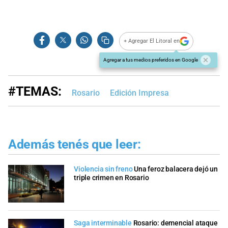
+ Agregar El Litoral en
Agregar a tus medios preferidos en Google
#TEMAS:
Rosario
Edición Impresa
Además tenés que leer:
Violencia sin freno
Una feroz balacera dejó un
triple crimen en Rosario
Saga interminable
Rosario: demencial ataque