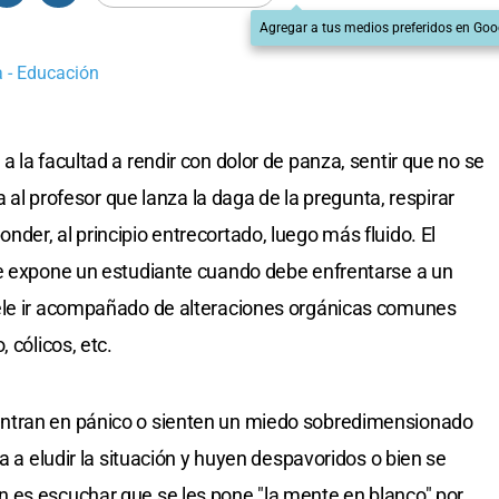
Agregar a tus medios preferidos en Goo
a - Educación
 la facultad a rendir con dolor de panza, sentir que no se
ra al profesor que lanza la daga de la pregunta, respirar
der, al principio entrecortado, luego más fluido. El
se expone un estudiante cuando debe enfrentarse a un
ele ir acompañado de alteraciones orgánicas comunes
 cólicos, etc.
ntran en pánico o sienten un miedo sobredimensionado
a a eludir la situación y huyen despavoridos o bien se
 es escuchar que se les pone "la mente en blanco" por