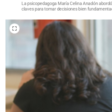
La psicopedagoga María Celina Anadón abordó l
claves para tomar decisiones bien fundamentad