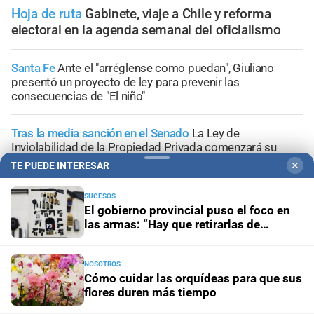
Hoja de ruta
Gabinete, viaje a Chile y reforma
electoral en la agenda semanal del oficialismo
Santa Fe
Ante el "arréglense como puedan", Giuliano
presentó un proyecto de ley para prevenir las
consecuencias de "El niño"
Tras la media sanción en el Senado
La Ley de
Inviolabilidad de la Propiedad Privada comenzará su
debate en Diputados
TE PUEDE INTERESAR
✕
Pullaro en Reconquista
“Las divisas tienen que ir al
SUCESOS
El gobierno provincial puso el foco en
desarrollo y no al populismo”
las armas: “Hay que retirarlas de
circulación”
El gobernador en el vecino país
Cómo es la empresa que
Pullaro visitará en Chile con el objetivo de conectarla con
NOSOTROS
Santa Fe
Cómo cuidar las orquídeas para que sus
flores duren más tiempo