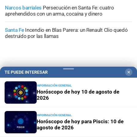
Narcos barriales
Persecución en Santa Fe: cuatro
aprehendidos con un arma, cocaína y dinero
Santa Fe
Incendio en Blas Parera: un Renault Clio quedó
destruido por las llamas
TE PUEDE INTERESAR
✕
+
Información General
INFORMACIÓN GENERAL
Horóscopo de hoy 10 de agosto de
2026
INFORMACIÓN GENERAL
Horóscopo de hoy para Piscis: 10 de
agosto de 2026