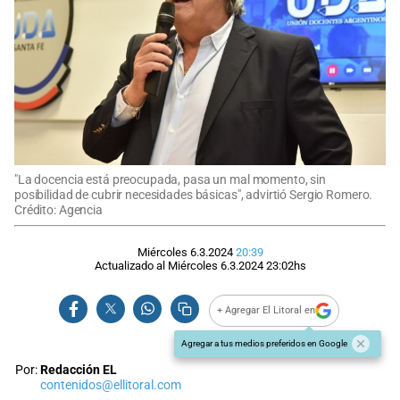
"La docencia está preocupada, pasa un mal momento, sin
posibilidad de cubrir necesidades básicas", advirtió Sergio Romero.
Crédito: Agencia
Miércoles 6.3.2024
20:39
Actualizado al
Miércoles 6.3.2024
23:02
hs
+ Agregar El Litoral en
Agregar a tus medios preferidos en Google
Por:
Redacción EL
contenidos@ellitoral.com