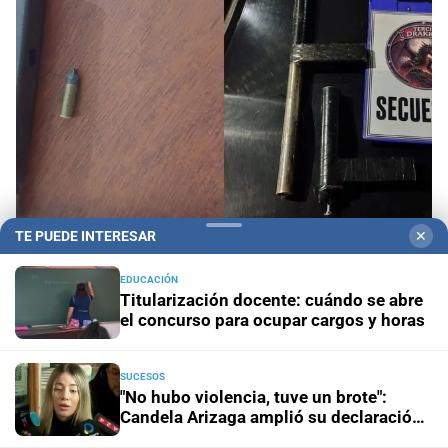
TE PUEDE INTERESAR
✕
Santa Fe
Secuestraron dos precarias “tumberas”
EDUCACIÓN
en distintos operativos
Titularización docente: cuándo se abre
el concurso para ocupar cargos y horas
Investigación en curso
"No hubo violencia, tuve un brote":
Candela Arizaga amplió su declaración y desligó a
Facundo Moyano
SUCESOS
"No hubo violencia, tuve un brote":
Candela Arizaga amplió su declaración
Presuntos ladrones
La PDI detuvo a dos jóvenes por
y desligó a Facundo Moyano