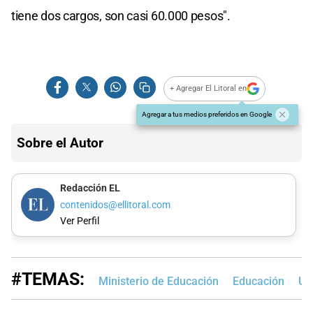
tiene dos cargos, son casi 60.000 pesos".
+ Agregar El Litoral en
Agregar a tus medios preferidos en Google
Sobre el Autor
Redacción EL
contenidos@ellitoral.com
Ver Perfil
#TEMAS:
Ministerio de Educación
Educación
UD