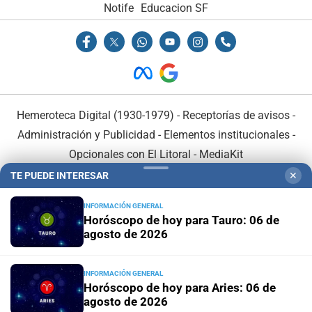
Notife
Educacion SF
Hemeroteca Digital (1930-1979)
-
Receptorías de avisos
-
Administración y Publicidad
-
Elementos institucionales
-
Opcionales con El Litoral
-
MediaKit
TE PUEDE INTERESAR
✕
El Litoral es miembro de:
INFORMACIÓN GENERAL
Horóscopo de hoy para Tauro: 06 de
agosto de 2026
INFORMACIÓN GENERAL
En Asociación con:
Horóscopo de hoy para Aries: 06 de
agosto de 2026