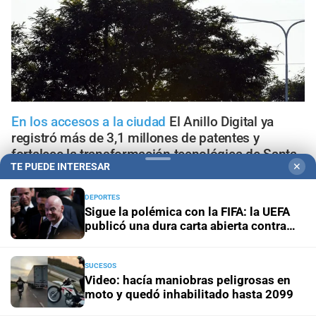
En los accesos a la ciudad
El Anillo Digital ya
registró más de 3,1 millones de patentes y
fortalece la transformación tecnológica de Santa
TE PUEDE INTERESAR
✕
Fe
DEPORTES
En Santa Fe
Todo lo que tenés que saber antes de salir
Sigue la polémica con la FIFA: la UEFA
de casa este lunes 10 de agosto
publicó una dura carta abierta contra
Infantino
Lunes 10 de agosto de 2026
El tránsito en la provincia de
SUCESOS
Santa Fe; la información minuto a minuto
Video: hacía maniobras peligrosas en
moto y quedó inhabilitado hasta 2099
Plan municipal
Dónde acudir: el mapa de puntos de