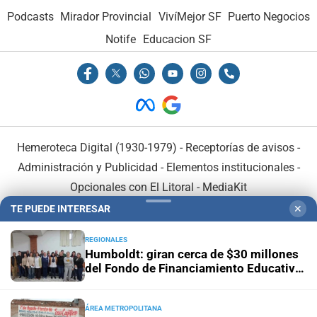
Podcasts
Mirador Provincial
VivíMejor SF
Puerto Negocios
Notife
Educacion SF
Hemeroteca Digital (1930-1979)
-
Receptorías de avisos
-
Administración y Publicidad
-
Elementos institucionales
-
Opcionales con El Litoral
-
MediaKit
TE PUEDE INTERESAR
✕
El Litoral es miembro de:
REGIONALES
Humboldt: giran cerca de $30 millones
del Fondo de Financiamiento Educativo
a escuelas del distrito
ÁREA METROPOLITANA