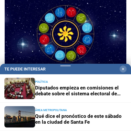
TE PUEDE INTERESAR
✕
Panorama astrológico
Horóscopo de hoy 8 de
POLÍTICA
Diputados empieza en comisiones el
agosto de 2026
debate sobre el sistema electoral de
Santa Fe
Horóscopo del día
Horóscopo de hoy para Piscis: 08 de
agosto de 2026
ÁREA METROPOLITANA
Qué dice el pronóstico de este sábado
en la ciudad de Santa Fe
Horóscopo del día
Horóscopo de hoy para Acuario: 08