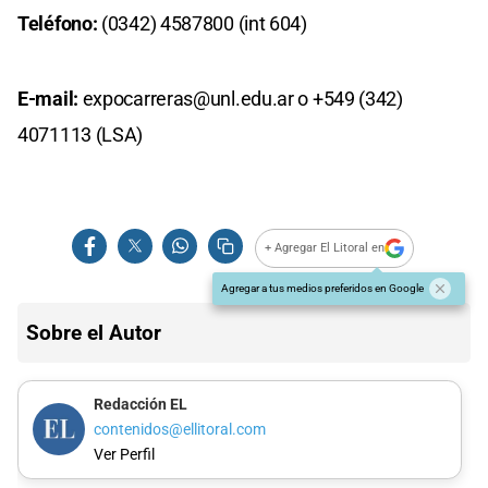
Teléfono:
(0342) 4587800 (int 604)
E-mail:
expocarreras@unl.edu.ar
o +549 (342)
4071113 (LSA)
+ Agregar El Litoral en
Agregar a tus medios preferidos en Google
Sobre el Autor
Redacción EL
contenidos@ellitoral.com
Ver Perfil