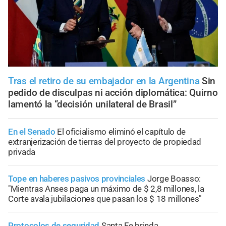
Tras el retiro de su embajador en la Argentina
Sin
pedido de disculpas ni acción diplomática: Quirno
lamentó la “decisión unilateral de Brasil”
En el Senado
El oficialismo eliminó el capítulo de
extranjerización de tierras del proyecto de propiedad
privada
Tope en haberes pasivos provinciales
Jorge Boasso:
"Mientras Anses paga un máximo de $ 2,8 millones, la
Corte avala jubilaciones que pasan los $ 18 millones"
Protocolos de seguridad
Santa Fe brinda