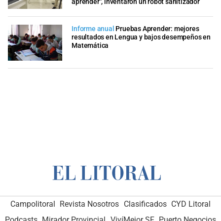
aprender", inventaron un robot sanitizador
Informe anual
Pruebas Aprender: mejores
resultados en Lengua y bajos desempeños en
Matemática
Campolitoral
Revista Nosotros
Clasificados
CYD Litoral
Podcasts
Mirador Provincial
VivíMejor SF
Puerto Negocios